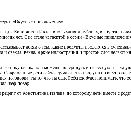
й серии «Вкусные приключения».
 др. Константин Ивлев вновь удивил публику, выпустив новую 
ногих лет. Она стала четвертой в серии «Вкусные приключения
ассказывает детям о том, какие продукты продаются в супермарк
и свёкла Фёкла. Яркие иллюстрации и простой слог делают кн
только покупаешь, но и можешь почерпнуть интересную и важную
м. Современные дети сейчас думают, что продукты растут в желт
ая поговорка: ты то, что ты ешь. Ребенок будет понимать, что 
казал шеф-повар.
 рецепт от Константина Ивлева, по которому дети вместе с род