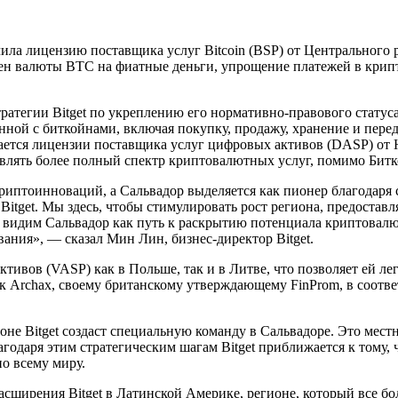
ла лицензию поставщика услуг Bitcoin (BSP) от Центрального ре
обмен валюты ВТС на фиатные деньги, упрощение платежей в кри
ратегии Bitget по укреплению его нормативно-правового статус
занной с биткойнами, включая покупку, продажу, хранение и пер
ивается лицензии поставщика услуг цифровых активов (DASP) о
влять более полный спектр криптовалютных услуг, помимо Битк
иптоинноваций, а Сальвадор выделяется как пионер благодаря 
Bitget. Мы здесь, чтобы стимулировать рост региона, предостав
 мы видим Сальвадор как путь к раскрытию потенциала криптов
ния», — сказал Мин Лин, бизнес-директор Bitget.
тивов (VASP) как в Польше, так и в Литве, что позволяет ей ле
к Archax, своему британскому утверждающему FinProm, в соот
оне Bitget создаст специальную команду в Сальвадоре. Это мес
лагодаря этим стратегическим шагам Bitget приближается к том
о всему миру.
сширения Bitget в Латинской Америке, регионе, который все бо