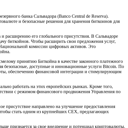
зервного банка Сальвадора (Banco Central de Reserva).
птовалюте и безопасные решения для хранения биткоинов для
а и расширению его глобального присутствия. В Сальвадоре
едачу биткойнов. Чтобы расширить свои предложения услуг,
т Национальной комиссии цифровых активов. Это
ойна.
смелому принятию Биткойна в качестве законного платежного
ляя безопасные, доступные и инновационные услуги Bitcoin. По
алюты, обеспечению финансовой интеграции и стимулирующим
гально работать на этих европейских рынках. Кроме того,
ветствии с режимом финансового продвижения Управления по
тное присутствие направлено на улучшение предоставления
у, чтобы стать одним из крупнейших CEX, предлагающих
льше признается за свое внедрение и потенциал криптовалюты.