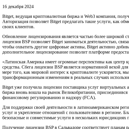
16 декабря 2024
Bitget, ведущая криптовалютная биржа и Web3 компания, получи
Авторизация позволяет Bitget предлагать такие услуги, как 
своих клиентов.
Обновление лицензирования является частью более широкой ст
лицензия BSP позволяет Bitget заниматься деятельностью, свя
чтобы охватить другие цифровые активы, Bitget активно доб
дополнительное лицензирование позволит платформе предоста
«Латинская Америка имеет огромные перспективы как центр кр
средства. Сбега лицензии BSP является нормативной вехой для 
мере того, как мировой интерес к криптовалюте ускоряется,
трансформационным изменениям в реальных случаях использова
Bitget уже получила лицензии поставщика услуг виртуальных ак
биржа вновь вошла на рынок Великобритании, присоединився 
финансовому регулированию и надзору (FCA).
Для поддержки своей деятельности в латиноамериканском реги
услуг и укрепление отношений с пользователями в регионе. Б
безопасные и совместимые услуги в нескольких юрисдикциях п
Получение лицензии BSP в Сальвадоре соответствует планам ра