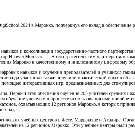
giSchool 2024 в Марокко, подчеркнув его вклад в обеспечение 
 навыков и консолидации государственно-частного партнерства
ектор Huawei Morocco. — Этим стратегическим партнерством к
мления Марокко к качественному и инклюзивному цифровому об
ифровых навыков и обучении преподавателей и учащихся таким 
жении года участники также получили практический опыт в обл
 помощью интерактивных игр, предназначенных для стимулиров
этапа. Первый этап обеспечил обучение 265 учителей средних ш
 обучение учителям в процессе использования ими приобретенн
акатонов, охватывающих 12 регионов Марокко, в которых приня
ых задач.
ологических учебных центров в Фесе, Марракеше и Агадире. Ор
давателей из 12 регионов Марокко. Эти учебные центры были ра