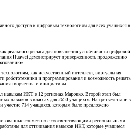
равного доступа к цифровым технологиям для всех учащихся в
 как реального рычага для повышения устойчивости цифровой
омпания Huawei демонстрирует приверженность продолжению
разованию».
технологиям, как искусственный интеллект, виртуальная
асти робототехники и программирования и возможность решать
ания творчества и инициативы.
кол навыкам ИКТ в 12 регионах Марокко. Второй этап был
ых навыков в классах для 2650 учащихся. На третьем этапе в
ли участие 714 учащихся, которым было предложено
ганизованные совместно с соответствующими региональными
зработаны для оттачивания навыков ИКТ, которые учащиеся