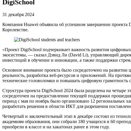
DigiSchool
31 декабря 2024
Компания Huawei объявила об успешном завершении проекта Di
Королевстве.
«Проект DigiSchool подчеркивает важность развития цифровых
экосистемы, — сказал Дэвид Ли (David Li), управляющий дир
инвестиций в обучение и инновации, а также поддержки стре
Основное внимание проекта было сосредоточено на развитии ц
реальность, разработка веб-ресурсов и приложений. На протя
технические головоломки и повышать цифровую грамотность с
Структура проекта DigiSchool 2024 была разделена на четыре 
сосредоточен на предоставлении текущей поддержки прошедшим
период с мая по ноябрь было организовано 12 региональных х
разработать решения в области ИКТ для разрешения поставленн
Четвертый и заключительный этап в декабре состоял из техн
академиям образования, они собрали 180 учащихся и 60 препо
приобрели в классе и на хакатонах ранее в этом году.