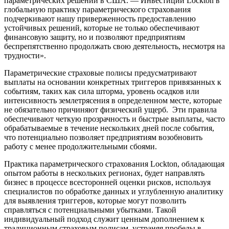
параметрических решений в США. — Инвестиции Lockton в
глобальную практику параметрического страхования
подчеркивают нашу приверженность предоставлению
устойчивых решений, которые не только обеспечивают
финансовую защиту, но и позволяют предприятиям
беспрепятственно продолжать свою деятельность, несмотря на
трудности».
Параметрические страховые полисы предусматривают
выплаты на основании конкретных триггеров привязанных к
событиям, таких как сила шторма, уровень осадков или
интенсивность землетрясения в определенном месте, которые
не обязательно причиняют физический ущерб. Эти правила
обеспечивают четкую прозрачность и быстрые выплаты, часто
обрабатываемые в течение нескольких дней после события,
что потенциально позволяет предприятиям возобновить
работу с менее продолжительными сбоями.
Практика параметрического страхования Lockton, обладающая
опытом работы в нескольких регионах, будет направлять
бизнес в процессе всесторонней оценки рисков, используя
специалистов по обработке данных и углубленную аналитику
для выявления триггеров, которые могут позволить
справляться с потенциальными убытками. Такой
индивидуальный подход служит ценным дополнением к
традиционным страховым полисам, устраняя пробелы в