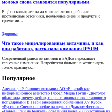
молоко снова становятся популярными
Ещё несколько лет назад многие охотно пробовали
протеиновые батончики, необычные снеки и продукты с
громкими…
Здоровье
Что такое мицеллированные витамины, и как
они работают, рассказала компания IPSUM
Современный рынок витаминов и БАДов переживает
серьезные изменения. Потребители больше не хотят видеть
только красивую…
Популярное
Александр Рабинович возглавил АО «Евразийское
информационное агентство Глобал Медиа Групп»
Диетолог
объяснила, почему кефир, творог и молоко снова становятся
популярными
В Твери завершился юбилейный XV Кубок
«Русского Света» по гребле на лодках «Дракон»
Фестиваль
«Новые Огни на Байкале» объединил более 700 участников из