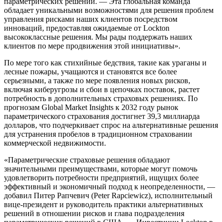
параметрических решений. — Эта глобальная команда
обладает уникальными возможностями для решения проблем
управления рисками наших клиентов посредством
инноваций, предоставляя ожидаемые от Lockton
высококлассные решения. Мы рады поддержать наших
клиентов по мере продвижения этой инициативы».
По мере того как стихийные бедствия, такие как ураганы и
лесные пожары, учащаются и становятся все более
серьезными, а также по мере появления новых рисков,
включая киберугрозы и сбои в цепочках поставок, растет
потребность в дополнительных страховых решениях. По
прогнозам Global Market Insights к 2032 году рынок
параметрического страхования достигнет 39,3 миллиарда
долларов, что подчеркивает спрос на альтернативные решения
для устранения пробелов в традиционном страховании
коммерческой недвижимости.
«Параметрические страховые решения обладают
значительными преимуществами, которые могут помочь
удовлетворить потребности предприятий, ищущих более
эффективный и экономичный подход к неопределенности, —
добавил Питер Рапчевич (Peter Rapciewicz), исполнительный
вице-президент и руководитель практики альтернативных
решений в отношении рисков и глава подразделения