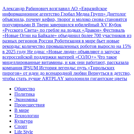
Александр Рабинович возглавил АО «Евразийское
информационное агентство Глобал Медиа Групп»
Диетолог
объяснила, почему кефир, творог и молоко снова становятся
популярными
В Твери завершился юбилейный XV Кубок
«Русского Света» по гребле на лодках «Дракон»
Фестиваль
«Новые Огни на Байкале» объединил более 700 участников из
разных регионов России
Роботизация в мире бьет новые
рекорды: количество промышленных роботов выросло на 15%
в 2025 году
Не одна: «Новые люди» объявляют о запуске
всероссийской поддержки матерей «СОЛО+»
Что такое
мицеллированные витамины, и как они работают, рассказала
компания IPSUM
История легенды: путь «Тирольских
пирогов» от идеи до всенародной любви
Вернуться в детство,
чтобы стать лучше
ARTPLAY заполонили гигантские цветы
Общество
Политика
Экономика
Происшествия
В мире
Технологии
Культура
Спорт
Life Style