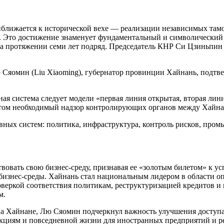
иближается к исторической вехе — реализации независимых та
. Это достижение знаменует фундаментальный и символический 
на протяжении семи лет подряд. Председатель КНР Си Цзиньпин
Сяомин (Liu Xiaoming), губернатор провинции Хайнань, подтве
я система следует модели «первая линия открытая, вторая лин
этом необходимый надзор контролирующих органов между Хайна
ных систем: политика, инфраструктура, контроль рисков, пром
вать свою бизнес-среду, признавая ее «золотым билетом» к ус
бизнес-среды. Хайнань стал национальным лидером в области о
веркой соответствия политикам, реструктуризацией кредитов и
м.
на Хайнане, Лю Сяомин подчеркнул важность улучшения доступа
кциям и повседневной жизни для иностранных предприятий и р