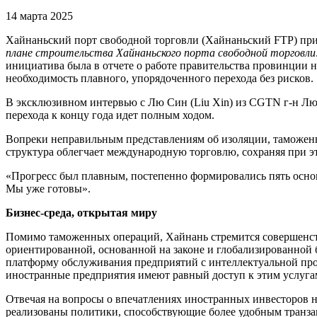
14 марта 2025
Хайнаньский порт свободной торговли (Хайнаньский FTP) пр
плане строительства Хайнаньского порта свободной торговли
инициатива была в отчете о работе правительства провинции 
необходимость плавного, упорядоченного перехода без рисков.
В эксклюзивном интервью с Лю Син (Liu Xin) из CGTN г-н Лю 
перехода к концу года идет полным ходом.
Вопреки неправильным представлениям об изоляции, таможенна
структура облегчает международную торговлю, сохраняя при 
«Прогресс был плавным, постепенно формировались пять основ
Мы уже готовы».
Бизнес-среда, открытая миру
Помимо таможенных операций, Хайнань стремится совершенство
ориентированной, основанной на законе и глобализированной 
платформу обслуживания предприятий с интеллектуальной про
иностранные предприятия имеют равный доступ к этим услуга
Отвечая на вопросы о впечатлениях иностранных инвесторов 
реализованы политики, способствующие более удобным транза