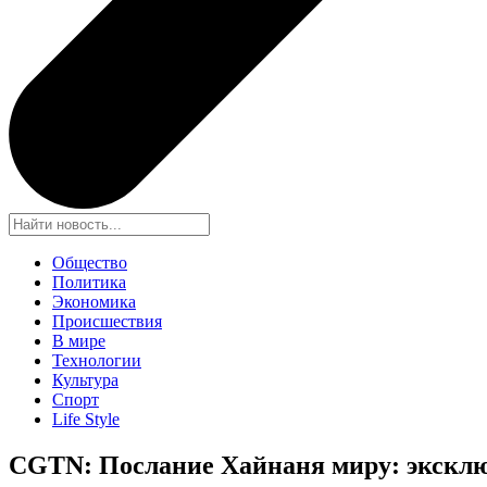
Общество
Политика
Экономика
Происшествия
В мире
Технологии
Культура
Спорт
Life Style
CGTN: Послание Хайнаня миру: эксклю