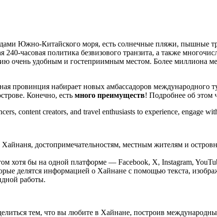
ами Южно-Китайского моря, есть солнечные пляжи, пышные тро
вая 240-часовая политика безвизового транзита, а также много
цию очень удобным и гостеприимным местом. Более миллиона 
ная провинция набирает новых амбассадоров международного ту
строве. Конечно, есть
много преимуществ
! Подробнее об этом 
 Хайнаня, достопримечательностям, местным жителям и островно
 хотя бы на одной платформе — Facebook, X, Instagram, YouTube
орые делятся информацией о Хайнане с помощью текста, изобра
дной работы.
оделиться тем, что вы любите в Хайнане, построив международ