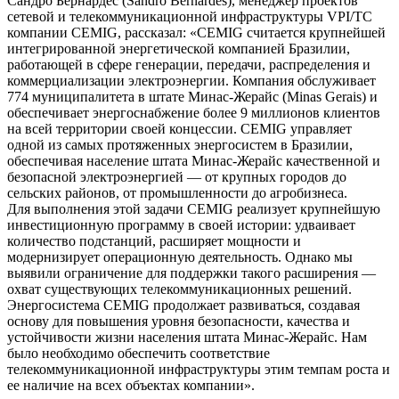
Сандро Бернардес (Sandro Bernardes), менеджер проектов
сетевой и телекоммуникационной инфраструктуры VPI/TC
компании CEMIG, рассказал: «CEMIG считается крупнейшей
интегрированной энергетической компанией Бразилии,
работающей в сфере генерации, передачи, распределения и
коммерциализации электроэнергии. Компания обслуживает
774 муниципалитета в штате Минас-Жерайс (Minas Gerais) и
обеспечивает энергоснабжение более 9 миллионов клиентов
на всей территории своей концессии. CEMIG управляет
одной из самых протяженных энергосистем в Бразилии,
обеспечивая население штата Минас-Жерайс качественной и
безопасной электроэнергией — от крупных городов до
сельских районов, от промышленности до агробизнеса.
Для выполнения этой задачи CEMIG реализует крупнейшую
инвестиционную программу в своей истории: удваивает
количество подстанций, расширяет мощности и
модернизирует операционную деятельность. Однако мы
выявили ограничение для поддержки такого расширения —
охват существующих телекоммуникационных решений.
Энергосистема CEMIG продолжает развиваться, создавая
основу для повышения уровня безопасности, качества и
устойчивости жизни населения штата Минас-Жерайс. Нам
было необходимо обеспечить соответствие
телекоммуникационной инфраструктуры этим темпам роста и
ее наличие на всех объектах компании».