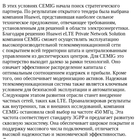
В этих условиях CEMIG начала поиск стратегического
партнера. По результатам открытого тендера была выбрана
компания Huawei, представившая наиболее сильное
техническое предложение, отвечающее требованиям,
установленным для решений в области электроэнергетики.
Благодаря решению Huawei eLTE Private Network Solution
компания CEMIG сможет осуществлять эксплуатацию
высокопроизводительной телекоммуникационной сети
с покрытием всей территории штата и централизованным
управлением из диспетчерских центров. Для CEMIG это
партнерство выходит далеко за рамки технологий. Оно
означает эффективное распределение капитала с
оптимальным соотношением издержек и прибыли. Кроме
того, оно обеспечивает модернизацию активов. Надежная
телекоммуникационная система также является ключевым
условием для безопасной эксплуатации и автоматизации.
Следующим этапом развития отрасли станет внедрение
частных сетей, таких как LTE. Проанализировав результаты
как внутренних, так и внешних исследований, компания
CEMIG остановила свой выбор на частоте 450 МГц. Эта
частота соответствует стандарту 3GPP и предлагает развитую
сквозную экосистему. Она обеспечивает широкое покрытие и
поддержку массового числа подключений, отличается
высокой надежностью и экономической эффективностью.