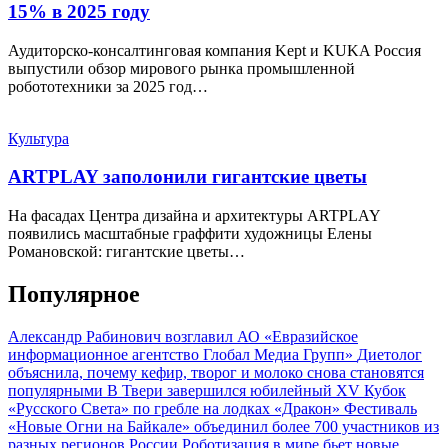
15% в 2025 году
Аудиторско-консалтинговая компания Kept и KUKA Россия
выпустили обзор мирового рынка промышленной
робототехники за 2025 год…
Культура
ARTPLAY заполонили гигантские цветы
На фасадах Центра дизайна и архитектуры ARTPLAY
появились масштабные граффити художницы Елены
Романовской: гигантские цветы…
Популярное
Александр Рабинович возглавил АО «Евразийское
информационное агентство Глобал Медиа Групп»
Диетолог
объяснила, почему кефир, творог и молоко снова становятся
популярными
В Твери завершился юбилейный XV Кубок
«Русского Света» по гребле на лодках «Дракон»
Фестиваль
«Новые Огни на Байкале» объединил более 700 участников из
разных регионов России
Роботизация в мире бьет новые