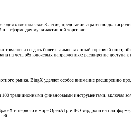
одня отметила своё 8-летие, представив стратегию долгосрочно
платформе для мультиактивной торговли.
криптовалют и создать более взаимосвязанный торговый опыт,
ана на четырёх ключевых направлениях: расширение доступа к 
лютного рынка, BingX уделяет особое внимание расширению про
чем 100 традиционными финансовыми инструментами, включая зол
SpaceX и первого в мире OpenAI pre-IPO эйрдропа на платформ
лей.