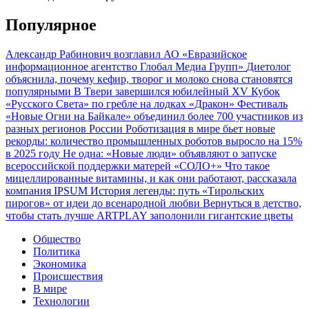
Популярное
Александр Рабинович возглавил АО «Евразийское
информационное агентство Глобал Медиа Групп»
Диетолог
объяснила, почему кефир, творог и молоко снова становятся
популярными
В Твери завершился юбилейный XV Кубок
«Русского Света» по гребле на лодках «Дракон»
Фестиваль
«Новые Огни на Байкале» объединил более 700 участников из
разных регионов России
Роботизация в мире бьет новые
рекорды: количество промышленных роботов выросло на 15%
в 2025 году
Не одна: «Новые люди» объявляют о запуске
всероссийской поддержки матерей «СОЛО+»
Что такое
мицеллированные витамины, и как они работают, рассказала
компания IPSUM
История легенды: путь «Тирольских
пирогов» от идеи до всенародной любви
Вернуться в детство,
чтобы стать лучше
ARTPLAY заполонили гигантские цветы
Общество
Политика
Экономика
Происшествия
В мире
Технологии