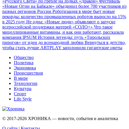
«Русского Света» по гребле на лодках «Дракон»
Фестиваль
«Новые Огни на Байкале» объединил более 700 участников из
разных регионов России
Роботизация в мире бьет новые
рекорды: количество промышленных роботов выросло на 15%
в 2025 году
Не одна: «Новые люди» объявляют о запуске
всероссийской поддержки матерей «СОЛО+»
Что такое
мицеллированные витамины, и как они работают, рассказала
компания IPSUM
История легенды: путь «Тирольских
пирогов» от идеи до всенародной любви
Вернуться в детство,
чтобы стать лучше
ARTPLAY заполонили гигантские цветы
Общество
Политика
Экономика
Происшествия
В мире
Технологии
Культура
Спорт
Life Style
© 2017-2026
ХРОНИКА — новости, события и аналитика
О сайте
|
Контакты