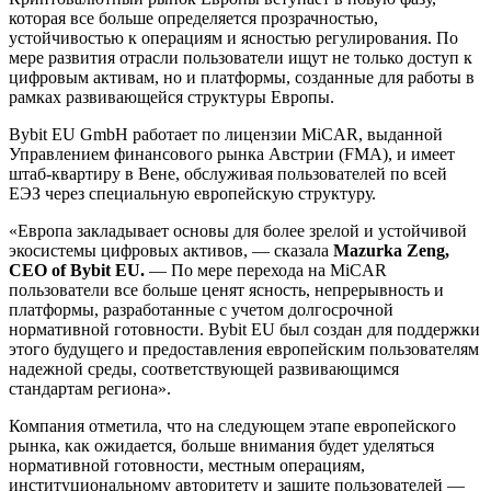
которая все больше определяется прозрачностью,
устойчивостью к операциям и ясностью регулирования. По
мере развития отрасли пользователи ищут не только доступ к
цифровым активам, но и платформы, созданные для работы в
рамках развивающейся структуры Европы.
Bybit EU GmbH работает по лицензии MiCAR, выданной
Управлением финансового рынка Австрии (FMA), и имеет
штаб-квартиру в Вене, обслуживая пользователей по всей
ЕЭЗ через специальную европейскую структуру.
«Европа закладывает основы для более зрелой и устойчивой
экосистемы цифровых активов, — сказала
Mazurka Zeng,
CEO of Bybit EU.
— По мере перехода на MiCAR
пользователи все больше ценят ясность, непрерывность и
платформы, разработанные с учетом долгосрочной
нормативной готовности. Bybit EU был создан для поддержки
этого будущего и предоставления европейским пользователям
надежной среды, соответствующей развивающимся
стандартам региона».
Компания отметила, что на следующем этапе европейского
рынка, как ожидается, больше внимания будет уделяться
нормативной готовности, местным операциям,
институциональному авторитету и защите пользователей —