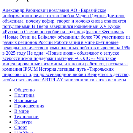
Александр Рабинович возглавил АО «Евразийское
информационное агентство Глобал Медиа Групп»
Диетолог
объяснила, почему кефир, творог и молоко снова становятся
популярными
В Твери завершился юбилейный XV Кубок
«Русского Света» по гребле на лодках «Дракон»
Фестиваль
«Новые Огни на Байкале» объединил более 700 участников из
разных регионов России
Роботизация в мире бьет новые
рекорды: количество промышленных роботов выросло на 15%
в 2025 году
Не одна: «Новые люди» объявляют о запуске
всероссийской поддержки матерей «СОЛО+»
Что такое
мицеллированные витамины, и как они работают, рассказала
компания IPSUM
История легенды: путь «Тирольских
пирогов» от идеи до всенародной любви
Вернуться в детство,
чтобы стать лучше
ARTPLAY заполонили гигантские цветы
Общество
Политика
Экономика
Происшествия
В мире
Технологии
Культура
Спорт
Life Style