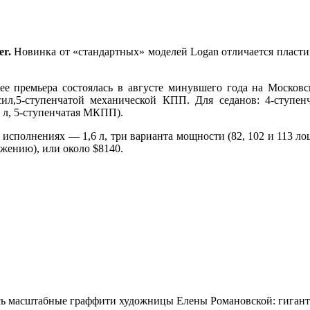
er.
Новинка от «стандартных» моделей Logan отличается пласт
 ее премьера состоялась в августе минувшего года на Московс
л,5-ступенчатой механической КПП. Для седанов: 4-ступенч
6 л, 5-ступенчатая МКПП).
х исполнениях — 1,6 л, три варианта мощности (82, 102 и 113
жению), или около $8140.
сь масштабные граффити художницы Елены Романовской: гиган