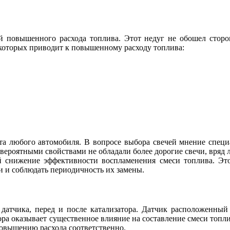
ой повышенного расхода топлива. Этот недуг не обошел сторо
 которых приводит к повышенному расходу топлива:
та любого автомобиля. В вопросе выбора свечей мнение спец
евероятными свойствами не обладали более дорогие свечи, вряд 
ой снижение эффективности воспламенения смеси топлива. Э
и и соблюдать периодичность их замены.
атчика, перед и после катализатора. Датчик расположенный п
ра оказывает существенное влияние на составление смеси топли
овышению расхода соответственно.