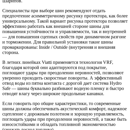
Шарипов.
Специалисты при выборе шин рекомендуют отдать
предпочтение асимметричному рисунку протектора, как более
универсальному. Такой вариант рисунка протектора позволяет
эффективно работать как внешней стороне шины для
повышения устойчивости и управляемости, так и внутренней
— для повышения сцепных свойств при динамичном разгоне
и торможении. Для правильной установки такие шины
промаркированы: Inside / Outside (внутренняя и внешняя
сторона.
В летних линейках Viatti применяется технология VRF,
благодаря которой они адаптируются под покрытие,
поглощают удары при преодолении неровностей, позволяют
уверенно проходить скоростные повороты. А эффективный
отвод воды из пятна контакта с дорогой дает система Hydro
Safe — шины буквально разбивают водную пленку и быстро
отводят влагу через широкие продольные канавки.
Если говорить про общие характеристики, то современные
шины должны обеспечивать акустический комфорт, надежное
сцепление с дорожным полотном и хорошую управляемость,
поглощать удары при преодолении неровностей, а также быть
износостойкими и обладать топливной экономичностью
(снижать расход топлива).