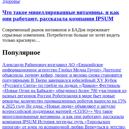
Здоровье
Что такое мицеллированные витамины, и как
они работают, рассказала компания IPSUM
Современный рынок витаминов и БАДов переживает
серьезные изменения. Потребители больше не хотят видеть
только красивую…
Популярное
Александр Рабинович возглавил АО «Евразийское
информационное агентство Глобал Медиа Групп»
Диетолог
объяснила, почему кефир, творог и молоко снова становятся
популярными
В Твери завершился юбилейный XV Кубок
«Русского Света» по гребле на лодках «Дракон»
Фестиваль
«Новые Огни на Байкале» объединил более 700 участников из
разных регионов России
Роботизация в мире бьет новые
рекорды: количество промышленных роботов выросло на 15%
в 2025 году
Не одна: «Новые люди» объявляют о запуске
всероссийской поддержки матерей «СОЛО+»
Что такое
мицеллированные витамины, и как они работают, рассказала
компания IPSUM
История легенды: путь «Тирольских
пирогов» от идеи до всенародной любви
Вернуться в детство,