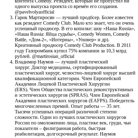
контента Comedy. Резидент, который не пропустил ни
одного выпуска проекта со времён его создания.
@pavelvolyaofficial
Гарик Мартиросян — лучший продбсер. Более известен
как резидент Comedy Club. Мало кто знает, что он очень
успешный продюсер. В его копилке: шоу «Наша Russia»,
«Наша Russia: Яйца судьбы», Comedy Women, Comedy
Battle, «Дом-2», «Интерны», «Универ» и др).
Креативный продюсер Comedy Club Production. В 2011
году Газпромбанк купил 75% компании за 10,3 млрд
рублей. @martirosian_official
Владимир Наумов — лучший пластический
хирург. Доктор медицины, сертифицированный
пластический хирург, челюстно-лицевой хирург высшей
квалификационной категории. Член Европейской
Академии Лицевой Пластической Хирургии
(ERS). Член Общества пластических реконструктивных
и эстетических хирургов (SPRAS). Член Европейской
Академии пластических хирургов (EAFPS). Победитель
многочисленных премий. Опыт работы — 35 лет.
Тысячи успешных операций различной степени
сложности. Один из лучших пластических хирургов
России по омоложению лица, пластике век, груди, чьи
показатели – филигранная работа, быстрая
реабилитация, долгосрочный результат. Наумов