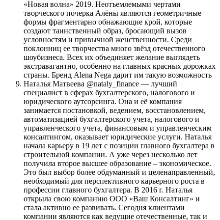
«Новая волна» 2019. Неотъемлемыми чертами
творческого почерка Алёны являются геометричные
формы фрагментарно обнажающие крой, которые
создают таинственный образ, бросающий вызов
условностям и привычной женственности. Среди
поклонниц ее творчества много звёзд отечественного
шоубизнеса. Всех их объединяет желание выглядеть
экстравагантно, особенно на главных красных дорожках
страны. Бренд Alena Nega дарит им такую возможность
Наталья Матвеева @nataly_finance — лучший
специалист в сферах бухгалтерского, налогового и
юридического аутсорсинга. Она и её компания
занимается постановкой, ведением, восстановлением,
автоматизацией бухгалтерского учета, налогового и
управленческого учета, финансовым и управленческим
консалтингом, оказывает юридические услуги. Наталья
начала карьеру в 19 лет с позиции главного бухгалтера в
строительной компании. А уже через несколько лет
получила второе высшее образование – экономическое.
Это был выбор более обдуманный и целенаправленный,
необходимый для перспективного карьерного роста в
профессии главного бухгалтера. В 2016 г. Наталья
открыла свою компанию ООО «Ваш Консалтинг» и
стала активно ее развивать. Сегодня клиентами
компании являются как ведущие отечественные, так и