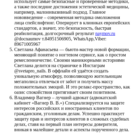
использует самые безопасные и проверенные методики,
а также последние достижения эстетической медицины,
например, малоинвазивный подход. Главное
нововведение – современная методика омоложения
лица спейслифтинг. Оперирует в клиниках европейских
стандартов, а значит, это безопасность, быстрая
реабилитация, долгосрочный результат
naymov.ru
@docnaumov т.84951506905, WhatsApp,Viber:
89671005967
Светлана Афанасьева — бьюти-мастер новой формации,
меняющий понятие о ногтевом сервисе, как о простом
ремесленничестве. Своими маникюрными историями
Светлана делится на страничке в Инстаграм
@svetapro_nails. В оффлайн ей удаётся создать
уникальную атмосферу, позволяющую жительницам
мегаполиса отвлечься от забот и получить массу
положительных эмоций. И это релакс-пространство, как
оазис спокойствия притягивает своим позитивом.
Владимир Вагнер – лучший адвокат (адвокатский
кабинет «Вагнер В. В.») Специализируется на защите
интересов российских и иностранных клиентов по
гражданским, уголовным делам. Успешно практикует
защиту прав и интересов клиентов в сложных судебных
делах, ставя на первый план интересы доверителя,
вникая в малейшие детали и аспекты порученного дела.