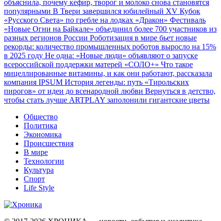
объяснила, почему кефир, творог и молоко снова становятся
популярными
В Твери завершился юбилейный XV Кубок
«Русского Света» по гребле на лодках «Дракон»
Фестиваль
«Новые Огни на Байкале» объединил более 700 участников из
разных регионов России
Роботизация в мире бьет новые
рекорды: количество промышленных роботов выросло на 15%
в 2025 году
Не одна: «Новые люди» объявляют о запуске
всероссийской поддержки матерей «СОЛО+»
Что такое
мицеллированные витамины, и как они работают, рассказала
компания IPSUM
История легенды: путь «Тирольских
пирогов» от идеи до всенародной любви
Вернуться в детство,
чтобы стать лучше
ARTPLAY заполонили гигантские цветы
Общество
Политика
Экономика
Происшествия
В мире
Технологии
Культура
Спорт
Life Style