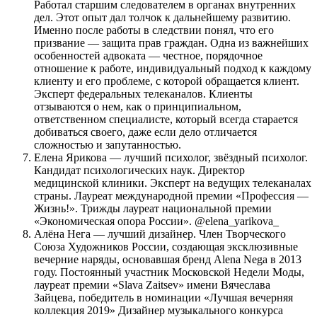
Работал старшим следователем в органах внутренних
дел. Этот опыт дал толчок к дальнейшему развитию.
Именно после работы в следствии понял, что его
призвание — защита прав граждан. Одна из важнейших
особенностей адвоката — честное, порядочное
отношение к работе, индивидуальный подход к каждому
клиенту и его проблеме, с которой обращается клиент.
Эксперт федеральных телеканалов. Клиенты
отзываются о нем, как о принципиальном,
ответственном специалисте, который всегда старается
добиваться своего, даже если дело отличается
сложностью и запутанностью.
Елена Ярикова — лучший психолог, звёздный психолог.
Кандидат психологических наук. Директор
медицинской клиники. Эксперт на ведущих телеканалах
страны. Лауреат международной премии «Профессия —
Жизнь!». Трижды лауреат национальной премии
«Экономическая опора России». @elena_yarikova_
Алёна Нега — лучший дизайнер. Член Творческого
Союза Художников России, создающая эксклюзивные
вечерние наряды, основавшая бренд Alena Nega в 2013
году. Постоянный участник Московской Недели Моды,
лауреат премии «Slava Zaitsev» имени Вячеслава
Зайцева, победитель в номинации «Лучшая вечерняя
коллекция 2019» Дизайнер музыкального конкурса