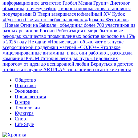
информационное агентство Глобал Медиа Групп»
Диетолог
объяснила, почему кефир, творог и молоко снова становятся
популярными
В Твери завершился юбилейный XV Кубок
«Русского Света» по гребле на лодках «Дракон»
Фестиваль
«Новые Огни на Байкале» объединил более 700 участников из
разных регионов России
Роботизация в мире бьет новые
рекорды: количество промышленных роботов выросло на 15%
в 2025 году
Не одна: «Новые люди» объявляют о запуске
всероссийской поддержки матерей «СОЛО+»
Что такое
мицеллированные витамины, и как они работают, рассказала
компания IPSUM
История легенды: путь «Тирольских
пирогов» от идеи до всенародной любви
Вернуться в детство,
чтобы стать лучше
ARTPLAY заполонили гигантские цветы
Общество
Политика
Экономика
Происшествия
В мире
Технологии
Культура
Спорт
Life Style