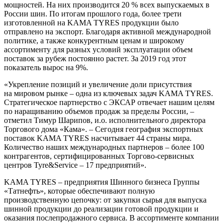
мощностей. На них производится 20 % всех выпускаемых в
России шин. По итогам прошлого года, более трети
изготовленной на KAMA TYRES продукции было
отправлено на экспорт. Благодаря активной международной
политике, а также конкурентным ценам и широкому
ассортименту для разных условий эксплуатации объем
поставок за рубеж постоянно растет. За 2019 год этот
показатель вырос на 9%.
«Укрепление позиций и увеличение доли присутствия
на мировом рынке – одна из ключевых задач KAMA TYRES.
Стратегическое партнерство с ЭКСАР отвечает нашим целям
по наращиванию объемов продаж за пределы России, –
отметил Тимур Шарипов, и.о. исполнительного директора
Торгового дома «Кама». – Сегодня география экспортных
поставок KAMA TYRES насчитывает 44 страны мира.
Количество наших международных партнеров – более 100
контрагентов, сертифицированных Торгово-сервисных
центров Tyre&Service – 17 предприятий».
KAMA TYRES – предприятия Шинного бизнеса Группы
«Татнефть», которые обеспечивают полную
производственную цепочку: от закупки сырья для выпуска
шинной продукции до реализации готовой продукции и
оказания послепродажного сервиса. В ассортименте компании