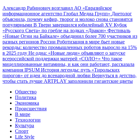
Александр Рабинович возглавил АО «Евразийское
информационное агентство Глобал Медиа Групп»
Диетолог
объяснила, почему кефир, творог и молоко снова становятся
популярными
В Твери завершился юбилейный XV Кубок
«Русского Света» по гребле на лодках «Дракон»
Фестиваль
«Новые Огни на Байкале» объединил более 700 участников из
разных регионов России
Роботизация в мире бьет новые
рекорды: количество промышленных роботов выросло на 15%
в 2025 году
Не одна: «Новые люди» объявляют о запуске
всероссийской поддержки матерей «СОЛО+»
Что такое
мицеллированные витамины, и как они работают, рассказала
компания IPSUM
История легенды: путь «Тирольских
пирогов» от идеи до всенародной любви
Вернуться в детство,
чтобы стать лучше
ARTPLAY заполонили гигантские цветы
Общество
Политика
Экономика
Происшествия
В мире
Технологии
Культура
Спорт
Life Style