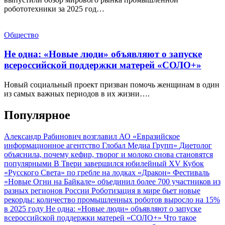
робототехники за 2025 год…
Общество
Не одна: «Новые люди» объявляют о запуске
всероссийской поддержки матерей «СОЛО+»
Новый социальный проект призван помочь женщинам в один
из самых важных периодов в их жизни….
Популярное
Александр Рабинович возглавил АО «Евразийское
информационное агентство Глобал Медиа Групп»
Диетолог
объяснила, почему кефир, творог и молоко снова становятся
популярными
В Твери завершился юбилейный XV Кубок
«Русского Света» по гребле на лодках «Дракон»
Фестиваль
«Новые Огни на Байкале» объединил более 700 участников из
разных регионов России
Роботизация в мире бьет новые
рекорды: количество промышленных роботов выросло на 15%
в 2025 году
Не одна: «Новые люди» объявляют о запуске
всероссийской поддержки матерей «СОЛО+»
Что такое