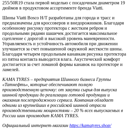
255/50R19 стала первой моделью с посадочным диаметром 19
дюймов в продуктовом ассортименте бренда Viatti.
Шины Viatti Bosco H/T разработаны для города и трасс и
предназначены для кроссоверов и внедорожников. Благодаря
особенному рисунку протектора с жестким ребром и
продольными рядами шашечек достигается максимальное
сцепление с дорогой и высокий уровень маневренности.
Управляемость и устойчивость автомобиля при движении
улучшается за счет повышенной окружной жесткости шины.
Благодаря четырем продольным канавкам рисунка протектора
из пятна контакта выводится влага. Акустический комфорт
достигается за счет ломаной формы канавок на протекторе и
ламелей.
KAMA TYRES – предприятия Шинного бизнеса Группы
«Татнефть», которые обеспечивают полную
производственную цепочку: от закупки сырья для выпуска
шинной продукции до реализации готовой продукции и
оказания послепродажного сервиса. Компания обладает
одними из крупнейших в российской шинной отрасли
производственными мощностями – 20 % всех выпускаемых в
России шин производит KAMA TYRES.
Официальный интернет-магазин
https://kamatyres.shop/