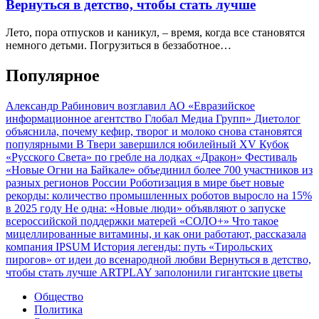
Вернуться в детство, чтобы стать лучше
Лето, пора отпусков и каникул, – время, когда все становятся
немного детьми. Погрузиться в беззаботное…
Популярное
Александр Рабинович возглавил АО «Евразийское
информационное агентство Глобал Медиа Групп»
Диетолог
объяснила, почему кефир, творог и молоко снова становятся
популярными
В Твери завершился юбилейный XV Кубок
«Русского Света» по гребле на лодках «Дракон»
Фестиваль
«Новые Огни на Байкале» объединил более 700 участников из
разных регионов России
Роботизация в мире бьет новые
рекорды: количество промышленных роботов выросло на 15%
в 2025 году
Не одна: «Новые люди» объявляют о запуске
всероссийской поддержки матерей «СОЛО+»
Что такое
мицеллированные витамины, и как они работают, рассказала
компания IPSUM
История легенды: путь «Тирольских
пирогов» от идеи до всенародной любви
Вернуться в детство,
чтобы стать лучше
ARTPLAY заполонили гигантские цветы
Общество
Политика