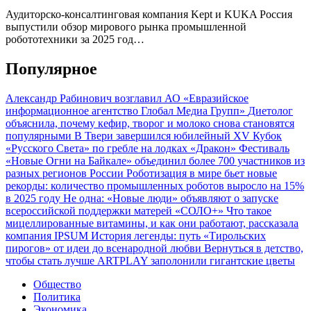
Аудиторско-консалтинговая компания Kept и KUKA Россия
выпустили обзор мирового рынка промышленной
робототехники за 2025 год…
Популярное
Александр Рабинович возглавил АО «Евразийское
информационное агентство Глобал Медиа Групп»
Диетолог
объяснила, почему кефир, творог и молоко снова становятся
популярными
В Твери завершился юбилейный XV Кубок
«Русского Света» по гребле на лодках «Дракон»
Фестиваль
«Новые Огни на Байкале» объединил более 700 участников из
разных регионов России
Роботизация в мире бьет новые
рекорды: количество промышленных роботов выросло на 15%
в 2025 году
Не одна: «Новые люди» объявляют о запуске
всероссийской поддержки матерей «СОЛО+»
Что такое
мицеллированные витамины, и как они работают, рассказала
компания IPSUM
История легенды: путь «Тирольских
пирогов» от идеи до всенародной любви
Вернуться в детство,
чтобы стать лучше
ARTPLAY заполонили гигантские цветы
Общество
Политика
Экономика