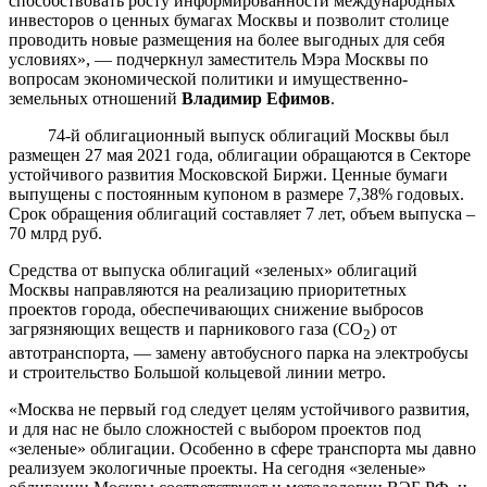
способствовать росту информированности международных
инвесторов о ценных бумагах Москвы и позволит столице
проводить новые размещения на более выгодных для себя
условиях», — подчеркнул заместитель Мэра Москвы по
вопросам экономической политики и имущественно-
земельных отношений
Владимир Ефимов
.
74-й облигационный выпуск облигаций Москвы был
размещен 27 мая 2021 года, облигации обращаются в Секторе
устойчивого развития Московской Биржи. Ценные бумаги
выпущены с постоянным купоном в размере 7,38% годовых.
Срок обращения облигаций составляет 7 лет, объем выпуска –
70 млрд руб.
Средства от выпуска облигаций «зеленых» облигаций
Москвы направляются на реализацию приоритетных
проектов города, обеспечивающих снижение выбросов
загрязняющих веществ и парникового газа (СО
) от
2
автотранспорта, — замену автобусного парка на электробусы
и строительство Большой кольцевой линии метро.
«Москва не первый год следует целям устойчивого развития,
и для нас не было сложностей с выбором проектов под
«зеленые» облигации. Особенно в сфере транспорта мы давно
реализуем экологичные проекты. На сегодня «зеленые»