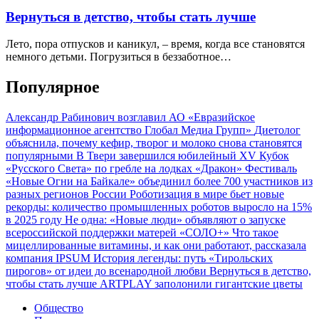
Вернуться в детство, чтобы стать лучше
Лето, пора отпусков и каникул, – время, когда все становятся
немного детьми. Погрузиться в беззаботное…
Популярное
Александр Рабинович возглавил АО «Евразийское
информационное агентство Глобал Медиа Групп»
Диетолог
объяснила, почему кефир, творог и молоко снова становятся
популярными
В Твери завершился юбилейный XV Кубок
«Русского Света» по гребле на лодках «Дракон»
Фестиваль
«Новые Огни на Байкале» объединил более 700 участников из
разных регионов России
Роботизация в мире бьет новые
рекорды: количество промышленных роботов выросло на 15%
в 2025 году
Не одна: «Новые люди» объявляют о запуске
всероссийской поддержки матерей «СОЛО+»
Что такое
мицеллированные витамины, и как они работают, рассказала
компания IPSUM
История легенды: путь «Тирольских
пирогов» от идеи до всенародной любви
Вернуться в детство,
чтобы стать лучше
ARTPLAY заполонили гигантские цветы
Общество