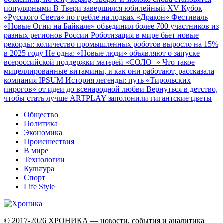
популярными
В Твери завершился юбилейный XV Кубок
«Русского Света» по гребле на лодках «Дракон»
Фестиваль
«Новые Огни на Байкале» объединил более 700 участников из
разных регионов России
Роботизация в мире бьет новые
рекорды: количество промышленных роботов выросло на 15%
в 2025 году
Не одна: «Новые люди» объявляют о запуске
всероссийской поддержки матерей «СОЛО+»
Что такое
мицеллированные витамины, и как они работают, рассказала
компания IPSUM
История легенды: путь «Тирольских
пирогов» от идеи до всенародной любви
Вернуться в детство,
чтобы стать лучше
ARTPLAY заполонили гигантские цветы
Общество
Политика
Экономика
Происшествия
В мире
Технологии
Культура
Спорт
Life Style
© 2017-2026
ХРОНИКА — новости, события и аналитика