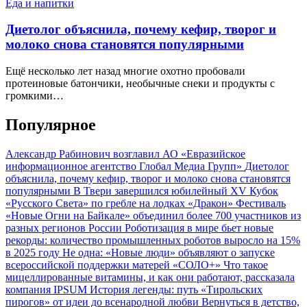
Еда и напитки
Диетолог объяснила, почему кефир, творог и
молоко снова становятся популярными
Ещё несколько лет назад многие охотно пробовали
протеиновые батончики, необычные снеки и продукты с
громкими…
Популярное
Александр Рабинович возглавил АО «Евразийское
информационное агентство Глобал Медиа Групп»
Диетолог
объяснила, почему кефир, творог и молоко снова становятся
популярными
В Твери завершился юбилейный XV Кубок
«Русского Света» по гребле на лодках «Дракон»
Фестиваль
«Новые Огни на Байкале» объединил более 700 участников из
разных регионов России
Роботизация в мире бьет новые
рекорды: количество промышленных роботов выросло на 15%
в 2025 году
Не одна: «Новые люди» объявляют о запуске
всероссийской поддержки матерей «СОЛО+»
Что такое
мицеллированные витамины, и как они работают, рассказала
компания IPSUM
История легенды: путь «Тирольских
пирогов» от идеи до всенародной любви
Вернуться в детство,