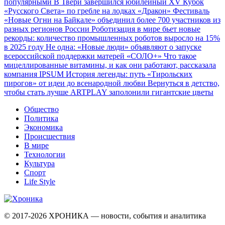
популярными
В Твери завершился юбилейный XV Кубок
«Русского Света» по гребле на лодках «Дракон»
Фестиваль
«Новые Огни на Байкале» объединил более 700 участников из
разных регионов России
Роботизация в мире бьет новые
рекорды: количество промышленных роботов выросло на 15%
в 2025 году
Не одна: «Новые люди» объявляют о запуске
всероссийской поддержки матерей «СОЛО+»
Что такое
мицеллированные витамины, и как они работают, рассказала
компания IPSUM
История легенды: путь «Тирольских
пирогов» от идеи до всенародной любви
Вернуться в детство,
чтобы стать лучше
ARTPLAY заполонили гигантские цветы
Общество
Политика
Экономика
Происшествия
В мире
Технологии
Культура
Спорт
Life Style
© 2017-2026
ХРОНИКА — новости, события и аналитика