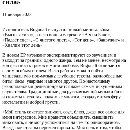
сила»
11 января 2023
Исполнитель Bogonaft выпустил новый мини-альбом
«Высшая сила», в него вошли 6 треков: «А я на Бали»,
«Падает снег», «С чистого листа», «Тот день», «Закружит» и
«Хвалим этот день».
В новом EP музыкант экспериментируют со звучанием и
выходит за границы одного жанра. Тем не менее, несмотря на
контрастность треков в мини-альбоме, Bogonaft отличается
своим особым стилем. В его работах можно найти
танцевальную поп-музыку, глубокие тексты, разнообразные
биты, басы, ударные и многое другое. По-настоящему
разноплановый релиз понравится даже самым искушенным
слушателям. Традиционные для русскоязычной музыки биты
и сюжеты в текстах, знакомые многим, создадут атмосферу
ностальгии и доброй грусти.
«Мой стиль сочетает хип-хоп, соул, блюз, джаз, все самое для
меня интересное. Мне нравится объединять, смешивать,
миксовать, я не могу успокоиться на чем-то однообразном.
Всегда хочется экспериментировать. Моя цель в том, чтобы