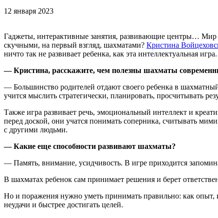
12 января 2023
Гаджеты, интерактивные занятия, развивающие центры… Мир р
скучными, на первый взгляд, шахматами?
Кристина Войцеховс
ничто так не развивает ребенка, как эта интеллектуальная игра.
— Кристина, расскажите, чем полезны шахматы современ
— Большинство родителей отдают своего ребенка в шахматный 
учится мыслить стратегически, планировать, просчитывать резу
Также игра развивает речь, эмоциональный интеллект и креати
перед доской, они учатся понимать соперника, считывать мимик
с другими людьми.
— Какие еще способности развивают шахматы?
— Память, внимание, усидчивость. В игре приходится запомина
В шахматах ребенок сам принимает решения и берет ответственн
Но и поражения нужно уметь принимать правильно: как опыт, и
неудачи и быстрее достигать целей.