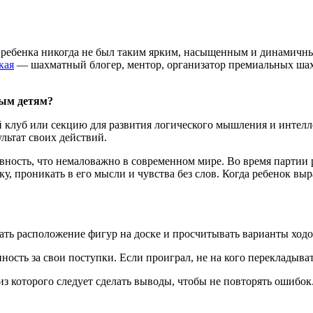
ебенка никогда не был таким ярким, насыщенным и динамичным,
кая
— шахматный блогер, ментор, организатор премиальных шах
ным детям?
клуб или секцию для развития логического мышления и интелле
льтат своих действий.
вность, что немаловажно в современном мире. Во время партии 
у, проникать в его мысли и чувства без слов. Когда ребенок вы
ть расположение фигур на доске и просчитывать варианты ходов 
ость за свои поступки. Если проиграл, не на кого перекладыват
з которого следует сделать выводы, чтобы не повторять ошибок.