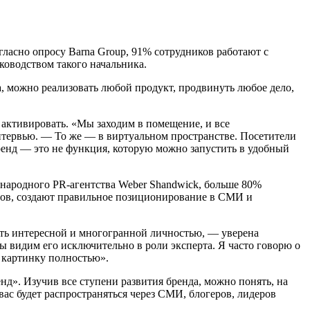
гласно опросу Barna Group, 91% сотрудников работают с
ководством такого начальника.
, можно реализовать любой продукт, продвинуть любое дело,
о активировать. «Мы заходим в помещение, и все
интервью. — То же — в виртуальном пространстве. Посетители
ренд — это не функция, которую можно запустить в удобный
народного PR-агентства Weber Shandwick, больше 80%
ров, создают правильное позиционирование в СМИ и
ать интересной и многогранной личностью, — уверена
ы видим его исключительно в роли эксперта. Я часто говорю о
ь картинку полностью».
нд». Изучив все ступени развития бренда, можно понять, на
вас будет распространяться через СМИ, блогеров, лидеров