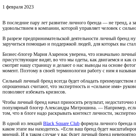
1 февраля 2023
В последние пару лет развитие личного бренда — не тренд, а 
удовольствием в компании, которой управляет человек с сильн
В разрезе предпринимательской деятельности личный бренд ну
заручиться помощью и поддержкой людей, для которых вы ста
Бизнес-блогер Мария Азаренок уверена, что изначально личный
присутствующие видят, во что мы одеты, как двигаемся и как 
смотрят нашу страницу и делают о нас выводы на основе фото
момент. Поэтому в своей терминологии работу с ним я называ
Сильный личный бренд всегда будет обладать преимуществом п
опрошенных считают, что экспертность и «сильное имя» руко
позволяют избежать кризисов.
Чтобы личный бренд начал приносить результат, недостаточно
популярный блогер Александра Митрошина. — Например, если он
том, что в блоге надо раскрывать контекст личности, экспертно
В одной из лекций
Black Square Club
формула личного бренда пр
каком этапе вы находитесь. «Если ваш бренд будет масштабиров
мнений. И в таком случае у вас будет личный бренд невероятн