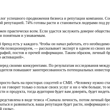
залог успешного продвижения бизнеса и репутации компании. Со
ой репутацией. 74% готовы расти и становиться лидерами под ру
жен практически всем. Если удастся заслужить доверие общества
ли понятным и узнаваемым.
 бренд есть у каждого. Чтобы он начал работать, его необходим
себя позиционируем, — рассказывает эксперт в одном из своих 
графий, постов и прочей информации. Таким образом, личный б
ю активацией».
еред своими конкурентами. По результатам исследования между
водителя повышают заинтересованность потенциальных инвесто
 просто быть на просторах соцсетей и СМИ. «Человеку нужно ст
 говорит только о пользе своих услуг и ни о чём больше, то м
сти и продукта, тогда аудитория будет вам доверять, будет видет
едставлена в виде тезиса «Сначала личность, потом личный бре
аться и развиваться, ваша репутация будет расти, информация о 
ой силы».