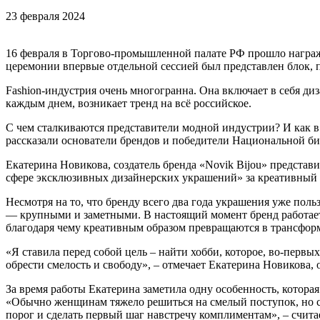
23 февраля 2024
16 февраля в Торгово-промышленной палате РФ прошло награж
церемонии впервые отдельной сессией был представлен блок,
Fashion-индустрия очень многогранна. Она включает в себя ди
каждым днем, возникает тренд на всё российское.
С чем сталкиваются представители модной индустрии? И как в
рассказали основатели брендов и победители Национальной б
Екатерина Новикова, создатель бренда «Novik Bijou» предста
сфере эксклюзивных дизайнерских украшений» за креативный 
Несмотря на то, что бренду всего два года украшения уже п
— крупными и заметными. В настоящий момент бренд работает
благодаря чему креативным образом превращаются в трансфор
«Я ставила перед собой цель – найти хобби, которое, во-перв
обрести смелость и свободу», – отмечает Екатерина Новикова, 
За время работы Екатерина заметила одну особенность, которая
«Обычно женщинам тяжело решиться на смелый поступок, но сто
порог и сделать первый шаг навстречу комплиментам», – счита