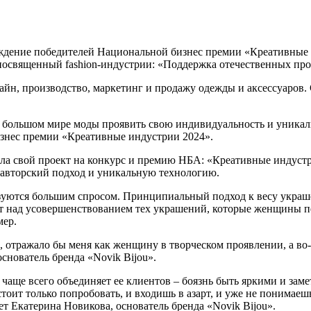
дение победителей Национальной бизнес премии «Креативные и
 посвященный fashion-индустрии: «Поддержка отечественных пр
зайн, производство, маркетинг и продажу одежды и аксессуаров.
 большом мире моды проявить свою индивидуальность и уникаль
изнес премии «Креативные индустрии 2024».
вила свой проект на конкурс и премию НБА: «Креативные индуст
авторский подход и уникальную технологию.
ользуются большим спросом. Принципиальный подход к весу укр
 над усовершенствованием тех украшений, которые женщины пе
мер.
ых, отражало бы меня как женщину в творческом проявлении, а в
основатель бренда «Novik Bijou».
 чаще всего объединяет ее клиентов – боязнь быть яркими и зам
ит только попробовать, и входишь в азарт, и уже не понимаешь 
ет Екатерина Новикова, основатель бренда «Novik Bijou».