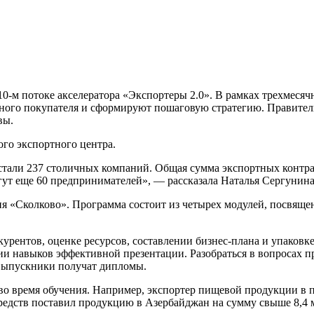
-м потоке акселератора «Экспортеры 2.0». В рамках трехмесяч
ного покупателя и сформируют пошаговую стратегию. Правител
вы.
ого экспортного центра.
и стали 237 столичных компаний. Общая сумма экспортных контр
гут еще 60 предпринимателей», — рассказала Наталья Сергунина
ия «Сколково». Программа состоит из четырех модулей, посвящ
урентов, оценке ресурсов, составлении бизнес-плана и упаковк
ии навыков эффективной презентации. Разобраться в вопросах 
выпускники получат дипломы.
во время обучения. Например, экспортер пищевой продукции в 
 средств поставил продукцию в Азербайджан на сумму свыше 8,4 