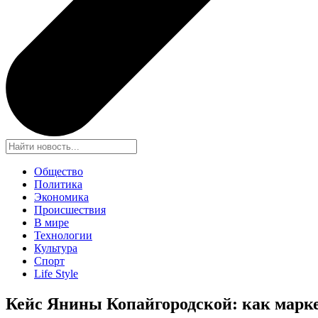
Общество
Политика
Экономика
Происшествия
В мире
Технологии
Культура
Спорт
Life Style
Кейс Янины Копайгородской: как марке