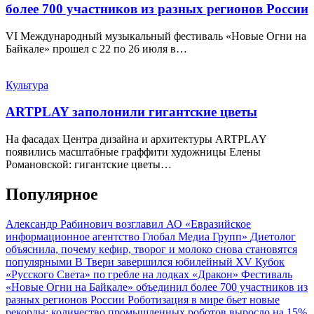
более 700 участников из разных регионов России
VI Международный музыкальный фестиваль «Новые Огни на
Байкале» прошел с 22 по 26 июля в…
Культура
ARTPLAY заполонили гигантские цветы
На фасадах Центра дизайна и архитектуры ARTPLAY
появились масштабные граффити художницы Елены
Романовской: гигантские цветы…
Популярное
Александр Рабинович возглавил АО «Евразийское
информационное агентство Глобал Медиа Групп»
Диетолог
объяснила, почему кефир, творог и молоко снова становятся
популярными
В Твери завершился юбилейный XV Кубок
«Русского Света» по гребле на лодках «Дракон»
Фестиваль
«Новые Огни на Байкале» объединил более 700 участников из
разных регионов России
Роботизация в мире бьет новые
рекорды: количество промышленных роботов выросло на 15%