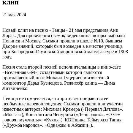
клип
21 мая 2024
Новый клип на песню «Танцы» 21 мая представила Ани
Лорак. Для проведения съемок видеоклипа авторы выбрали
Ногинск и Москву. Съемки прошли в школе №10, бывшем
Дворце знаний, который был возведен в качестве училища
при Богородско-Глуховской морозовской мануфактуре в 1908
году.
Песня стала второй песней исполнительницы в кино-саге
«Вселенная GM», создателями которой являются
прославленный поэт Михаил Гуцериев и известный
композитор Дарья Кузнецова. Режиссёр клипа — Дима
Литвиненко.
Певица не сомневается, что зрителям понравятся ее
необычные перевоплощения. Съемки прошли при участии
известных актеров: Михаила Кремера («Перевал Дятлова»,
«Мосгаз»), Константина Чепурина («День радио», «О чём
говорят мужчины», «Кухня»), КВНщика Теймураза Тания
(«Дружба народов», «Однажды в Абхазии»).