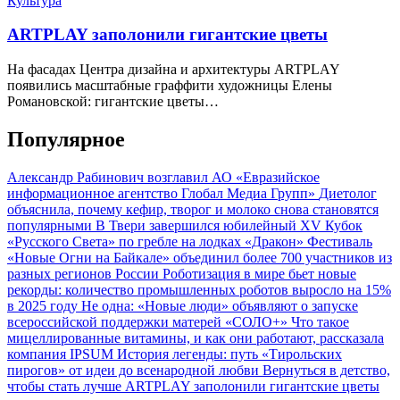
Культура
ARTPLAY заполонили гигантские цветы
На фасадах Центра дизайна и архитектуры ARTPLAY
появились масштабные граффити художницы Елены
Романовской: гигантские цветы…
Популярное
Александр Рабинович возглавил АО «Евразийское
информационное агентство Глобал Медиа Групп»
Диетолог
объяснила, почему кефир, творог и молоко снова становятся
популярными
В Твери завершился юбилейный XV Кубок
«Русского Света» по гребле на лодках «Дракон»
Фестиваль
«Новые Огни на Байкале» объединил более 700 участников из
разных регионов России
Роботизация в мире бьет новые
рекорды: количество промышленных роботов выросло на 15%
в 2025 году
Не одна: «Новые люди» объявляют о запуске
всероссийской поддержки матерей «СОЛО+»
Что такое
мицеллированные витамины, и как они работают, рассказала
компания IPSUM
История легенды: путь «Тирольских
пирогов» от идеи до всенародной любви
Вернуться в детство,
чтобы стать лучше
ARTPLAY заполонили гигантские цветы