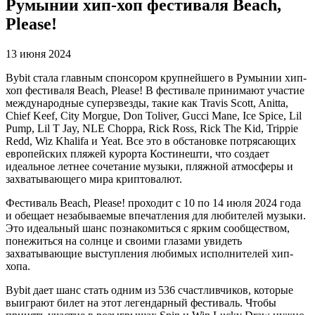
Румынии хип-хоп фестиваля Beach,
Please!
13 июня 2024
Bybit стала главным спонсором крупнейшего в Румынии хип-
хоп фестиваля Beach, Please! В фестивале принимают участие
международные суперзвезды, такие как Travis Scott, Anitta,
Chief Keef, City Morgue, Don Toliver, Gucci Mane, Ice Spice, Lil
Pump, Lil T Jay, NLE Choppa, Rick Ross, Rick The Kid, Trippie
Redd, Wiz Khalifa и Yeat. Все это в обстановке потрясающих
европейских пляжей курорта Костинешти, что создает
идеальное летнее сочетание музыки, пляжной атмосферы и
захватывающего мира криптовалют.
Фестиваль Beach, Please! проходит с 10 по 14 июля 2024 года
и обещает незабываемые впечатления для любителей музыки.
Это идеальный шанс познакомиться с ярким сообществом,
понежиться на солнце и своими глазами увидеть
захватывающие выступления любимых исполнителей хип-
хопа.
Bybit дает шанс стать одним из 536 счастливчиков, которые
выиграют билет на этот легендарный фестиваль. Чтобы