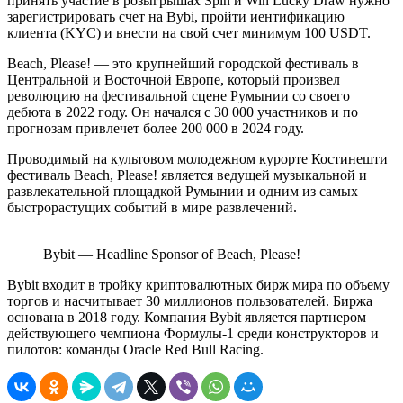
принять участие в розыгрышах Spin и Win Lucky Draw нужно
зарегистрировать счет на Bybi, пройти иентификацию
клиента (KYC) и внести на свой счет минимум 100 USDT.
Beach, Please! — это крупнейший городской фестиваль в
Центральной и Восточной Европе, который произвел
революцию на фестивальной сцене Румынии со своего
дебюта в 2022 году. Он начался с 30 000 участников и по
прогнозам привлечет более 200 000 в 2024 году.
Проводимый на культовом молодежном курорте Костинешти
фестиваль Beach, Please! является ведущей музыкальной и
развлекательной площадкой Румынии и одним из самых
быстрорастущих событий в мире развлечений.
Bybit — Headline Sponsor of Beach, Please!
Bybit входит в тройку криптовалютных бирж мира по объему
торгов и насчитывает 30 миллионов пользователей. Биржа
основана в 2018 году. Компания Bybit является партнером
действующего чемпиона Формулы-1 среди конструкторов и
пилотов: команды Oracle Red Bull Racing.