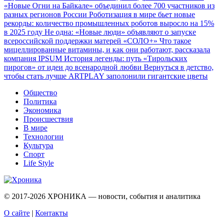
«Новые Огни на Байкале» объединил более 700 участников из
разных регионов России
Роботизация в мире бьет новые
рекорды: количество промышленных роботов выросло на 15%
в 2025 году
Не одна: «Новые люди» объявляют о запуске
всероссийской поддержки матерей «СОЛО+»
Что такое
мицеллированные витамины, и как они работают, рассказала
компания IPSUM
История легенды: путь «Тирольских
пирогов» от идеи до всенародной любви
Вернуться в детство,
чтобы стать лучше
ARTPLAY заполонили гигантские цветы
Общество
Политика
Экономика
Происшествия
В мире
Технологии
Культура
Спорт
Life Style
© 2017-2026
ХРОНИКА — новости, события и аналитика
О сайте
|
Контакты