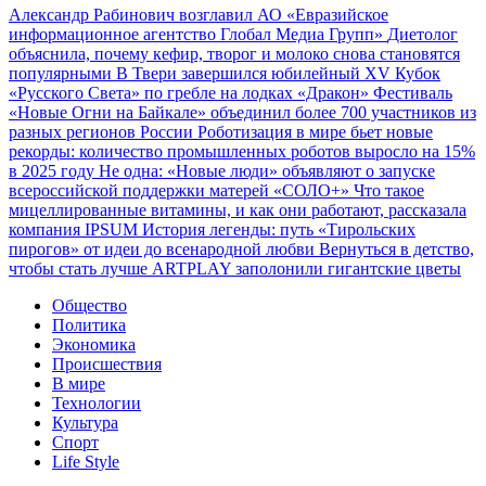
Александр Рабинович возглавил АО «Евразийское
информационное агентство Глобал Медиа Групп»
Диетолог
объяснила, почему кефир, творог и молоко снова становятся
популярными
В Твери завершился юбилейный XV Кубок
«Русского Света» по гребле на лодках «Дракон»
Фестиваль
«Новые Огни на Байкале» объединил более 700 участников из
разных регионов России
Роботизация в мире бьет новые
рекорды: количество промышленных роботов выросло на 15%
в 2025 году
Не одна: «Новые люди» объявляют о запуске
всероссийской поддержки матерей «СОЛО+»
Что такое
мицеллированные витамины, и как они работают, рассказала
компания IPSUM
История легенды: путь «Тирольских
пирогов» от идеи до всенародной любви
Вернуться в детство,
чтобы стать лучше
ARTPLAY заполонили гигантские цветы
Общество
Политика
Экономика
Происшествия
В мире
Технологии
Культура
Спорт
Life Style