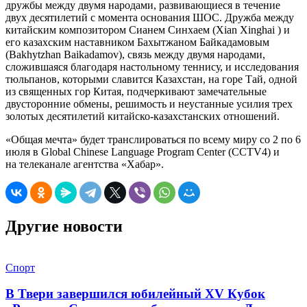
дружбы между двумя народами, развивающиеся в течение
двух десятилетий с момента основания ШОС. Дружба между
китайским композитором Сианем Синхаем (Xian Xinghai ) и
его казахским наставником Бахытжаном Байкадамовым
(Bakhytzhan Baikadamov), связь между двумя народами,
сложившаяся благодаря настольному теннису, и исследования
тюльпанов, которыми славится Казахстан, на горе Тай, одной
из священных гор Китая, подчеркивают замечательные
двусторонние обмены, решимость и неустанные усилия трех
золотых десятилетий китайско-казахстанских отношений.
«Общая мечта» будет транслироваться по всему миру со 2 по 6
июля в Global Chinese Language Program Center (CCTV4) и
на телеканале агентства «Хабар».
Другие новости
Спорт
В Твери завершился юбилейный XV Кубок