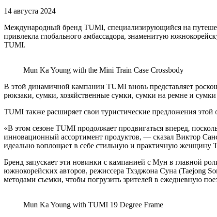
14 августа 2024
Международный бренд TUMI, специализирующийся на путешеств
привлекла глобального амбассадора, знаменитую южнокорейскую
TUMI.
Mun Ka Young with the Mini Train Case Crossbody
В этой динамичной кампании TUMI вновь представляет роскош
рюкзаки, сумки, хозяйственные сумки, сумки на ремне и сумки 
TUMI также расширяет свои туристические предложения этой 
«В этом сезоне TUMI продолжает продвигаться вперед, поскол
инновационный ассортимент продуктов, — сказал Виктор Санс
идеально воплощает в себе стильную и практичную женщину 
Бренд запускает эти новинки с кампанией с Мун в главной ро
южнокорейских авторов, режиссера Тхэджона Суна (Taejong S
методами съемки, чтобы погрузить зрителей в ежедневную пое
Mun Ka Young with TUMI 19 Degree Frame