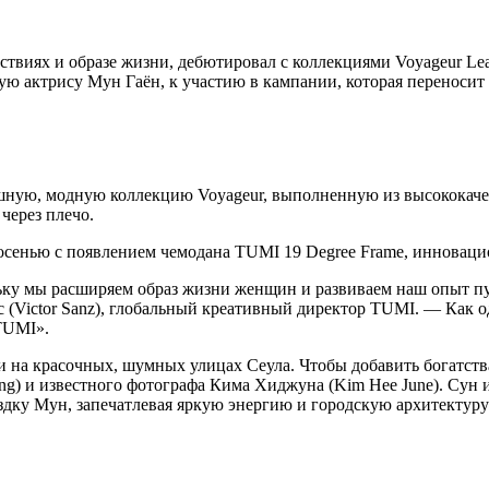
иях и образе жизни, дебютировал с коллекциями Voyageur Leat
 актрису Мун Гаён, к участию в кампании, которая переносит з
ную, модную коллекцию Voyageur, выполненную из высококачес
через плечо.
осенью с появлением чемодана TUMI 19 Degree Frame, инноваци
ьку мы расширяем образ жизни женщин и развиваем наш опыт пу
 (Victor Sanz), глобальный креативный директор TUMI. — Как о
TUMI».
ли на красочных, шумных улицах Сеула. Чтобы добавить богатст
ong) и известного фотографа Кима Хиджуна (Kim Hee June). Су
здку Мун, запечатлевая яркую энергию и городскую архитектур