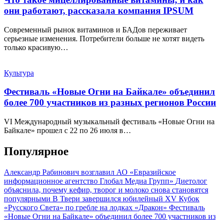
они работают, рассказала компания IPSUM
Современный рынок витаминов и БАДов переживает
серьезные изменения. Потребители больше не хотят видеть
только красивую…
Культура
Фестиваль «Новые Огни на Байкале» объединил
более 700 участников из разных регионов России
VI Международный музыкальный фестиваль «Новые Огни на
Байкале» прошел с 22 по 26 июля в…
Популярное
Александр Рабинович возглавил АО «Евразийское
информационное агентство Глобал Медиа Групп»
Диетолог
объяснила, почему кефир, творог и молоко снова становятся
популярными
В Твери завершился юбилейный XV Кубок
«Русского Света» по гребле на лодках «Дракон»
Фестиваль
«Новые Огни на Байкале» объединил более 700 участников из