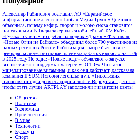
Популярное
Александр Рабинович возглавил АО «Евразийское
информационное агентство Глобал Медиа Групп»
Диетолог
объяснила, почему кефир, творог и молоко снова становятся
популярными
В Твери завершился юбилейный XV Кубок
«Русского Света» по гребле на лодках «Дракон»
Фестиваль
«Новые Огни на Байкале» объединил более 700 участников из
разных регионов России
Роботизация в мире бьет новые
рекорды: количество промышленных роботов выросло на 15%
в 2025 году
Не одна: «Новые люди» объявляют о запуске
всероссийской поддержки матерей «СОЛО+»
Что такое
мицеллированные витамины, и как они работают, рассказала
компания IPSUM
История легенды: путь «Тирольских
пирогов» от идеи до всенародной любви
Вернуться в детство,
чтобы стать лучше
ARTPLAY заполонили гигантские цветы
Общество
Политика
Экономика
Происшествия
В мире
Технологии
Культура
Спорт