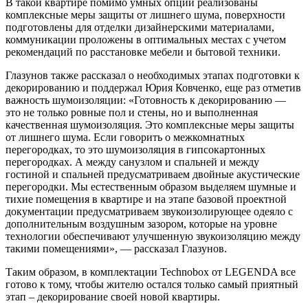
В такой квартире помимо умных опций реализованы
комплексные меры защиты от лишнего шума, поверхности
подготовлены для отделки дизайнерскими материалами,
коммуникации проложены в оптимальных местах с учетом
рекомендаций по расстановке мебели и бытовой техники.
Глазунов также рассказал о необходимых этапах подготовки к
декорированию и поддержал Юрия Ковченко, еще раз отметив
важность шумоизоляции: «Готовность к декорированию —
это не только ровные пол и стены, но и выполненная
качественная шумоизоляция. Это комплексные меры защиты
от лишнего шума. Если говорить о межкомнатных
перегородках, то это шумоизоляция в гипсокартонных
перегородках. А между санузлом и спальней и между
гостиной и спальней предусматриваем двойные акустические
перегородки. Мы естественным образом выделяем шумные и
тихие помещения в квартире и на этапе базовой проектной
документации предусматриваем звукоизолирующее одеяло с
дополнительным воздушным зазором, которые на уровне
технологии обеспечивают улучшенную звукоизоляцию между
такими помещениями», — рассказал Глазунов.
Таким образом, в комплектации Technobox от LEGENDA все
готово к тому, чтобы жителю остался только самый приятный
этап – декорирование своей новой квартиры.