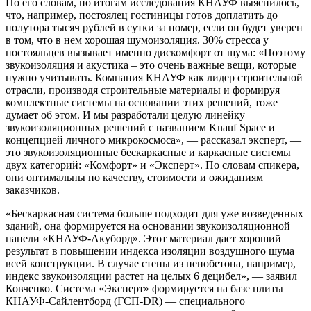
По его словам, по итогам исследования КНАУФ выяснилось,
что, например, постоялец гостиницы готов доплатить до
полутора тысяч рублей в сутки за номер, если он будет уверен
в том, что в нем хорошая шумоизоляция. 30% стресса у
постояльцев вызывает именно дискомфорт от шума: «Поэтому
звукоизоляция и акустика – это очень важные вещи, которые
нужно учитывать. Компания КНАУФ как лидер строительной
отрасли, производя строительные материалы и формируя
комплектные системы на основании этих решений, тоже
думает об этом. И мы разработали целую линейку
звукоизоляционных решений с названием Knauf Space и
концепцией личного микрокосмоса», — рассказал эксперт, —
это звукоизоляционные бескаркасные и каркасные системы
двух категорий: «Комфорт» и «Эксперт». По словам спикера,
они оптимальны по качеству, стоимости и ожиданиям
заказчиков.
«Бескаркасная система больше подходит для уже возведенных
зданий, она формируется на основании звукоизоляционной
панели «КНАУФ-Акуборд». Этот материал дает хороший
результат в повышении индекса изоляции воздушного шума
всей конструкции. В случае стены из пенобетона, например,
индекс звукоизоляции растет на целых 6 децибел», — заявил
Ковченко. Cистема «Эксперт» формируется на базе плиты
КНАУФ-Сайлентборд (ГСП-DR) — специального