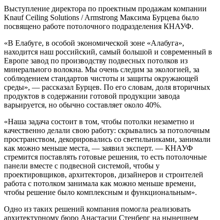
Выступление директора по проектным продажам компании
Knauf Ceiling Solutions / Armstrong Максима Бурцева было
посвящено работе потолочного подразделения КНАУФ.
«В Елабуге, в особой экономической зоне «Алабуга»,
находится наш российский, самый большой и современный в
Европе завод по производству подвесных потолков из
минерального волокна. Мы очень следим за экологией, за
соблюдением стандартов чистоты и защиты окружающей
среды», — рассказал Бурцев. По его словам, доля вторичных
продуктов в содержании готовой продукции завода
варьируется, но обычно составляет около 40%.
«Наша задача состоит в том, чтобы потолки незаметно и
качественно делали свою работу: скрывались за потолочным
пространством, декорировались со светильниками, занимали
как можно меньше места, — заявил эксперт. — КНАУФ
стремится поставлять готовые решения, то есть потолочные
панели вместе с подвесной системой, чтобы у
проектировщиков, архитекторов, дизайнеров и строителей
работа с потолком занимала как можно меньше времени,
чтобы решение было комплексным и функциональным».
Одно из таких решений компания помогла реализовать
архитектурному бюро Анастасии Стенберг на нынешнем