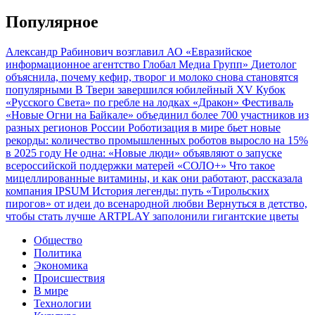
Популярное
Александр Рабинович возглавил АО «Евразийское
информационное агентство Глобал Медиа Групп»
Диетолог
объяснила, почему кефир, творог и молоко снова становятся
популярными
В Твери завершился юбилейный XV Кубок
«Русского Света» по гребле на лодках «Дракон»
Фестиваль
«Новые Огни на Байкале» объединил более 700 участников из
разных регионов России
Роботизация в мире бьет новые
рекорды: количество промышленных роботов выросло на 15%
в 2025 году
Не одна: «Новые люди» объявляют о запуске
всероссийской поддержки матерей «СОЛО+»
Что такое
мицеллированные витамины, и как они работают, рассказала
компания IPSUM
История легенды: путь «Тирольских
пирогов» от идеи до всенародной любви
Вернуться в детство,
чтобы стать лучше
ARTPLAY заполонили гигантские цветы
Общество
Политика
Экономика
Происшествия
В мире
Технологии