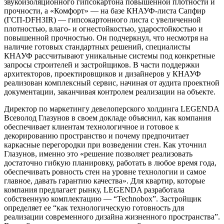
звукоизоляционного гипсокартона повышенной плотности и
прочности, а «Комфорт» — на базе КНАУФ-листа Сапфир
(ГСП-DFH3IR) — гипсокартонного листа с увеличенной
плотностью, влаго- и огнестойкостью, ударостойкостью и
повышенной прочностью. Он подчеркнул, что несмотря на
наличие готовых стандартных решений, специалисты
КНАУФ рассчитывают уникальные системы под конкретные
запросы строителей и застройщиков. В части поддержки
архитекторов, проектировщиков и дизайнеров у КНАУФ
реализован комплексный сервис, начиная от аудита проектной
документации, заканчивая контролем реализации на объекте.
Директор по маркетингу девелоперского холдинга LEGENDA
Всеволод Глазунов в своем докладе объяснил, как компания
обеспечивает клиентам технологичное и готовое к
декорированию пространство и почему предпочитает
каркасные перегородки при возведении стен. Как уточнил
Глазунов, именно это «решение позволяет реализовать
достаточно гибкую планировку, работать в любое время года,
обеспечивать ровность стен на уровне технологии и самое
главное, давать гарантию качества». Для квартир, которые
компания предлагает рынку, LEGENDA разработала
собственную комплектацию — “Technobox”. Застройщик
определяет ее “как технологическую готовность для
реализации современного дизайна жизненного пространства”.