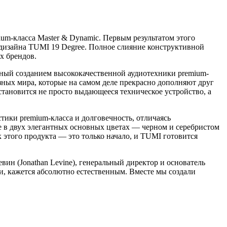
um-класса Master & Dynamic. Первым результатом этого
дизайна TUMI 19 Degree. Полное слияние конструктивной
х брендов.
ный созданием высококачественной аудиотехники premium-
азных мира, которые на самом деле прекрасно дополняют друг
становится не просто выдающееся техническое устройство, а
ки premium-класса и долговечность, отличаясь
е в двух элегантных основных цветах — черном и серебристом
того продукта — это только начало, и TUMI готовится
ин (Jonathan Levine), генеральный директор и основатель
, кажется абсолютно естественным. Вместе мы создали