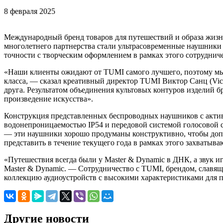
8 февраля 2025
Международный бренд товаров для путешествий и образа жизни
многолетнего партнерства стали ультрасовременные наушники
точности с творческим оформлением в рамках этого сотруднич
«Наши клиенты ожидают от TUMI самого лучшего, поэтому мы 
класса, — сказал креативный директор TUMI Виктор Санц (Vict
друга. Результатом объединения культовых контуров изделий б
произведение искусства».
Конструкция представленных беспроводных наушников с актив
водонепроницаемостью IP54 и передовой системой голосовой 
— эти наушники хорошо продуманы конструктивно, чтобы допо
представить в течение текущего года в рамках этого захваты
«Путешествия всегда были у Master & Dynamic в ДНК, а звук и
Master & Dynamic. — Сотрудничество с TUMI, брендом, славящ
коллекцию аудиоустройств с высокими характеристиками для 
Другие новости