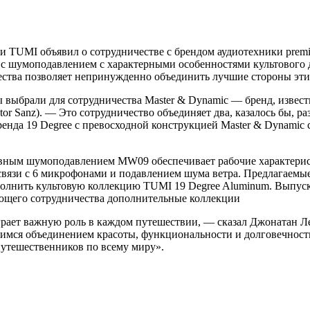
 TUMI объявил о сотрудничестве с брендом аудиотехники premi
 с шумоподавлением с характерными особенностями культового 
ества позволяет непринужденно объединить лучшие стороны эти
выбрали для сотрудничества Master & Dynamic — бренд, извест
or Sanz). — Это сотрудничество объединяет два, казалось бы, р
ренда 19 Degree с превосходной конструкцией Master & Dynamic 
ным шумоподавлением MW09 обеспечивает рабочие характеристи
связи с 6 микрофонами и подавлением шума ветра. Предлагаемы
лнить культовую коллекцию TUMI 19 Degree Aluminum. Выпуск э
вающего сотрудничества дополнительные коллекции
грает важную роль в каждом путешествии, — сказал Джонатан Лев
имся объединением красоты, функциональности и долговечности
путешественников по всему миру».