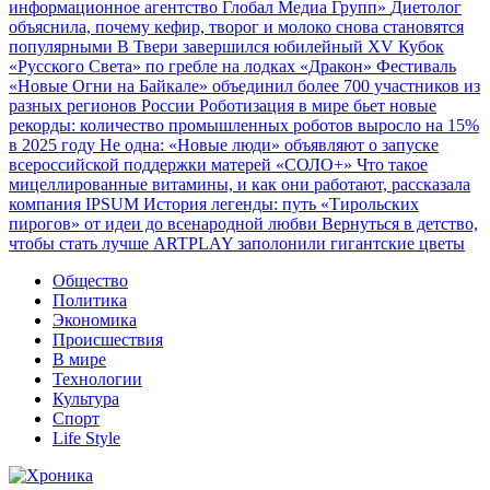
информационное агентство Глобал Медиа Групп»
Диетолог
объяснила, почему кефир, творог и молоко снова становятся
популярными
В Твери завершился юбилейный XV Кубок
«Русского Света» по гребле на лодках «Дракон»
Фестиваль
«Новые Огни на Байкале» объединил более 700 участников из
разных регионов России
Роботизация в мире бьет новые
рекорды: количество промышленных роботов выросло на 15%
в 2025 году
Не одна: «Новые люди» объявляют о запуске
всероссийской поддержки матерей «СОЛО+»
Что такое
мицеллированные витамины, и как они работают, рассказала
компания IPSUM
История легенды: путь «Тирольских
пирогов» от идеи до всенародной любви
Вернуться в детство,
чтобы стать лучше
ARTPLAY заполонили гигантские цветы
Общество
Политика
Экономика
Происшествия
В мире
Технологии
Культура
Спорт
Life Style