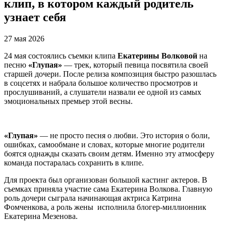
клип, в котором каждый родитель
узнает себя
27 мая 2026
24 мая состоялись съемки клипа
Екатерины Волковой
на
песню
«Глупая»
— трек, который певица посвятила своей
старшей дочери. После релиза композиция быстро разошлась
в соцсетях и набрала большое количество просмотров и
прослушиваний, а слушатели назвали ее одной из самых
эмоциональных премьер этой весны.
«Глупая»
— не просто песня о любви. Это история о боли,
ошибках, самообмане и словах, которые многие родители
боятся однажды сказать своим детям. Именно эту атмосферу
команда постаралась сохранить в клипе.
Для проекта был организован большой кастинг актеров. В
съемках приняла участие сама Екатерина Волкова. Главную
роль дочери сыграла начинающая актриса Катрина
Фомченкова, а роль жены исполнила блогер-миллионник
Екатерина Мезенова.