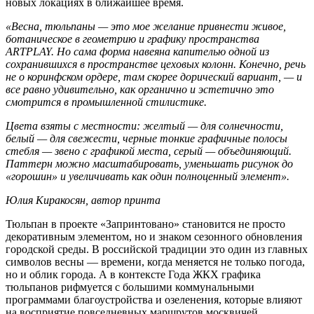
новых локациях в ближайшее время.
«Весна, тюльпаны — это мое желание привнести живое,
ботаническое в геометрию и графику пространства
ARTPLAY. Но сама форма навеяна капителью одной из
сохранившихся в пространстве цеховых колонн. Конечно, речь
не о коринфском ордере, там скорее дорический вариант, — и
все равно удивительно, как органично и эстетично это
смотрится в промышленной стилистике.
Цвета взяты с местности: желтый — для солнечности,
белый — для свежести, черные тонкие графичные полосы
стебля — звено с графикой места, серый — объединяющий.
Паттерн можно масштабировать, уменьшать рисунок до
«горошин» и увеличивать как один полноценный элемент».
Юлия Киракосян, автор принта
Тюльпан в проекте «Запринтовано» становится не просто
декоративным элементом, но и знаком сезонного обновления
городской среды. В российской традиции это один из главных
символов весны — времени, когда меняется не только погода,
но и облик города. А в контексте Года ЖКХ графика
тюльпанов рифмуется с большими коммунальными
программами благоустройства и озеленения, которые влияют
на восприятие повседневных маршрутов москвичей.