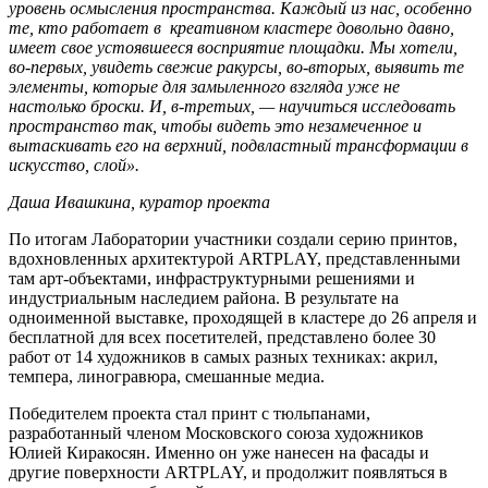
уровень осмысления пространства. Каждый из нас, особенно
те, кто работает в креативном кластере довольно давно,
имеет свое устоявшееся восприятие площадки. Мы хотели,
во‑первых, увидеть свежие ракурсы, во‑вторых, выявить те
элементы, которые для замыленного взгляда уже не
настолько броски. И, в‑третьих, — научиться исследовать
пространство так, чтобы видеть это незамеченное и
вытаскивать его на верхний, подвластный трансформации в
искусство, слой».
Даша Ивашкина, куратор проекта
По итогам Лаборатории участники создали серию принтов,
вдохновленных архитектурой ARTPLAY, представленными
там арт-объектами, инфраструктурными решениями и
индустриальным наследием района. В результате на
одноименной выставке, проходящей в кластере до 26 апреля и
бесплатной для всех посетителей, представлено более 30
работ от 14 художников в самых разных техниках: акрил,
темпера, линогравюра, смешанные медиа.
Победителем проекта стал принт с тюльпанами,
разработанный членом Московского союза художников
Юлией Киракосян. Именно он уже нанесен на фасады и
другие поверхности ARTPLAY, и продолжит появляться в