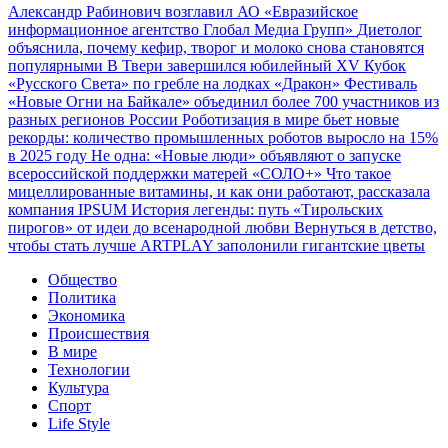
Александр Рабинович возглавил АО «Евразийское
информационное агентство Глобал Медиа Групп»
Диетолог
объяснила, почему кефир, творог и молоко снова становятся
популярными
В Твери завершился юбилейный XV Кубок
«Русского Света» по гребле на лодках «Дракон»
Фестиваль
«Новые Огни на Байкале» объединил более 700 участников из
разных регионов России
Роботизация в мире бьет новые
рекорды: количество промышленных роботов выросло на 15%
в 2025 году
Не одна: «Новые люди» объявляют о запуске
всероссийской поддержки матерей «СОЛО+»
Что такое
мицеллированные витамины, и как они работают, рассказала
компания IPSUM
История легенды: путь «Тирольских
пирогов» от идеи до всенародной любви
Вернуться в детство,
чтобы стать лучше
ARTPLAY заполонили гигантские цветы
Общество
Политика
Экономика
Происшествия
В мире
Технологии
Культура
Спорт
Life Style